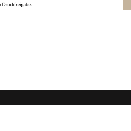
h Druckfreigabe.
Öffnungszeiten
Mo-Do. 08:00 - 16:30
Fr. 08:00 - 14:00