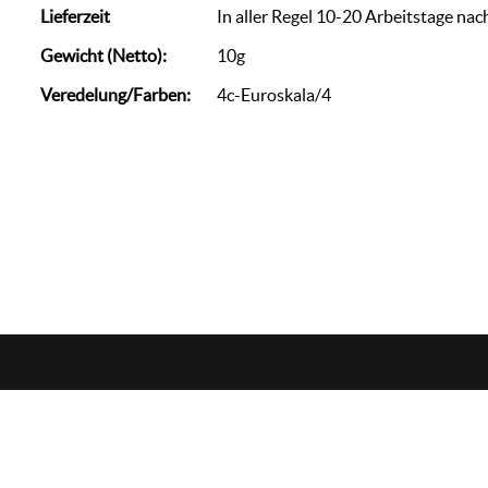
Lieferzeit
In aller Regel 10-20 Arbeitstage nac
Gewicht (Netto):
10g
Veredelung/Farben:
4c-Euroskala/4
zorn
werbemedien
+49 (0)7144 / 88 69 007
info@we-zo.de