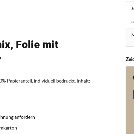
a
a
N
x, Folie mit
ß
Zei
0% Papieranteil, individuell bedruckt. Inhalt:
chnung anfordern
Umkarton