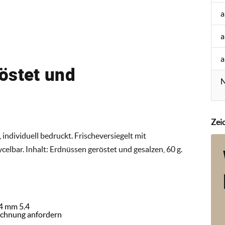
a
a
a
östet und
N
Zei
ndividuell bedruckt. Frischeversiegelt mit
elbar. Inhalt: Erdnüssen geröstet und gesalzen, 60 g.
54 mm 5.4
ichnung anfordern