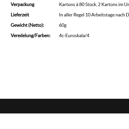
Verpackung
Kartons à 80 Stück, 2 Kartons im 
Lieferzeit
In aller Regel 10 Arbeitstage nach 
Gewicht (Netto):
60g
Veredelung/Farben:
4c-Euroskala/4
zorn
werbemedien
+49 (0)7144 / 88 69 007