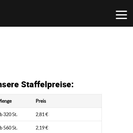
sere Staffelpreise:
Menge
Preis
b 320 St.
2,81 €
b 560 St.
2,19 €