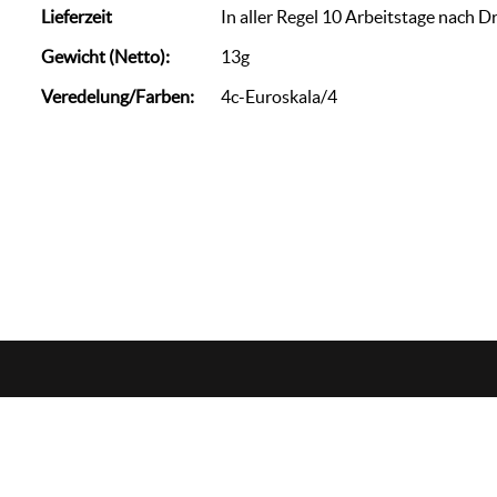
Lieferzeit
In aller Regel 10 Arbeitstage nach D
Gewicht (Netto):
13g
Veredelung/Farben:
4c-Euroskala/4
zorn
werbemedien
+49 (0)7144 / 88 69 007
info@we-zo.de