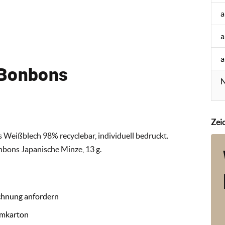
a
a
a
 Bonbons
N
Zei
 Weißblech 98% recyclebar, individuell bedruckt.
nbons Japanische Minze, 13 g.
chnung anfordern
Umkarton