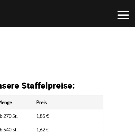
sere Staffelpreise:
Menge
Preis
b 270 St.
1,85 €
b 540 St.
1,62 €