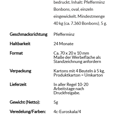
bedruckt. Inhalt: Pfefferminz
Bonbons, oval, einzeln
eingewickelt. Mindestmenge
40 kg (ca. 7.360 Bonbons), 5 g.
Geschmacksrichtung
Pfefferminz
Haltbarkeit
24 Monate
Format
Ca. 70 x 20 x 10 mm
Maße der Werbefläche als
Standzeichnung anfordern
Verpackung
Kartons mit 4 Beuteln à 5 kg,
Produktkarton = Umkarton
Lieferzeit
In aller Regel 10-20
Arbeitstage nach
Druckfreigabe.
Gewicht (Netto):
5g
Veredelung/Farben:
4c-Euroskala/4