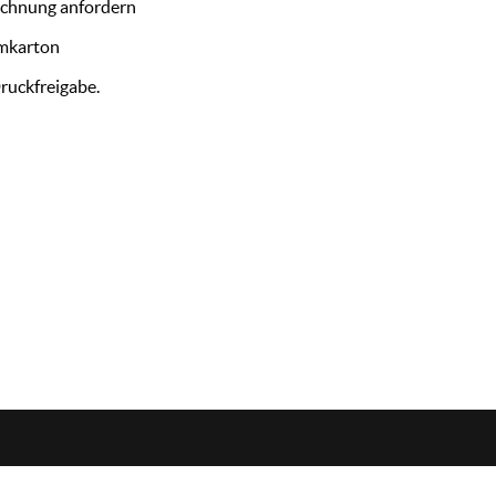
ichnung anfordern
Umkarton
Druckfreigabe.
Öffnungszeiten