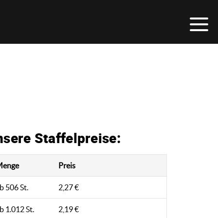
sere Staffelpreise:
Menge
Preis
b 506 St.
2,27 €
b 1.012 St.
2,19 €