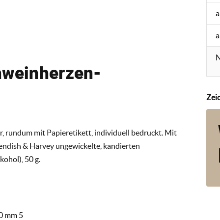
a
a
N
hweinherzen-
Zei
 rundum mit Papieretikett, individuell bedruckt. Mit
avendish & Harvey ungewickelte, kandierten
ohol), 50 g.
50 mm 5