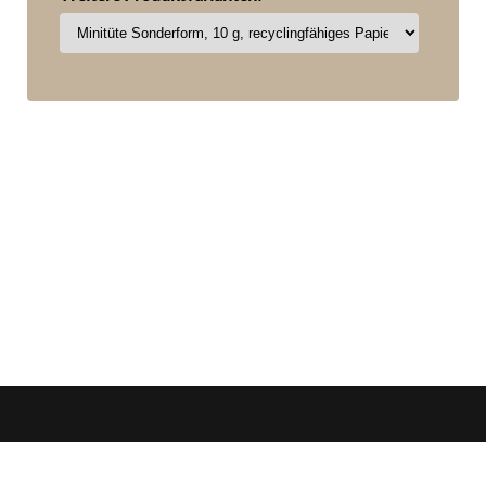
zorn
Öffnungszeiten
werbemedien
+49 (0)7144 / 88 69 007
Mo-Do. 08:00 - 16:30