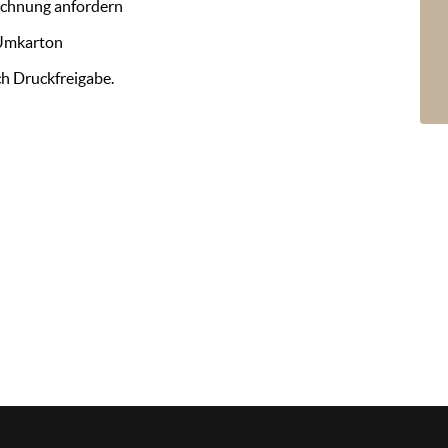
ichnung anfordern
 Umkarton
ch Druckfreigabe.