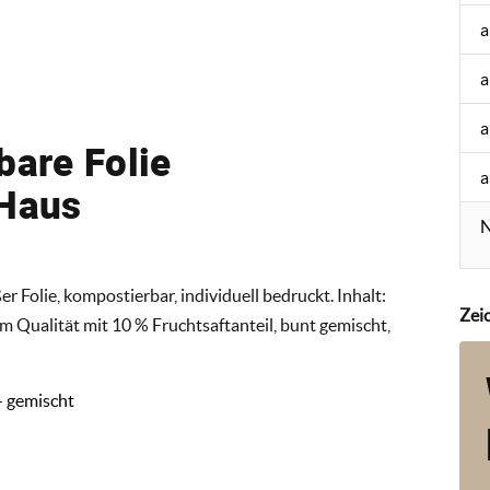
a
a
a
bare Folie
a
 Haus
N
r Folie, kompostierbar, individuell bedruckt. Inhalt:
Zei
m Qualität mit 10 % Fruchtsaftanteil, bunt gemischt,
- gemischt