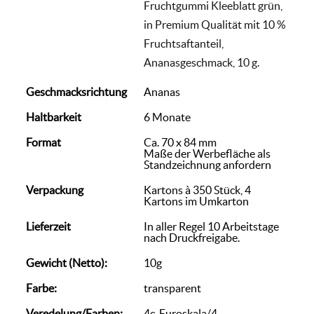
Fruchtgummi Kleeblatt grün,
in Premium Qualität mit 10 %
Fruchtsaftanteil,
Ananasgeschmack, 10 g.
Geschmacksrichtung
Ananas
Haltbarkeit
6 Monate
Format
Ca. 70 x 84 mm
Maße der Werbefläche als
Standzeichnung anfordern
Verpackung
Kartons à 350 Stück, 4
Kartons im Umkarton
Lieferzeit
In aller Regel 10 Arbeitstage
nach Druckfreigabe.
Gewicht (Netto):
10g
Farbe:
transparent
Veredelung/Farben:
4c-Euroskala/4