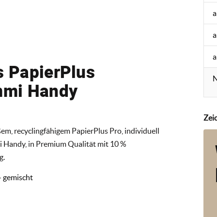
a
a
a
s PapierPlus
N
ummi Handy
Zei
em, recyclingfähigem PapierPlus Pro, individuell
mi Handy, in Premium Qualität mit 10 %
g.
- gemischt