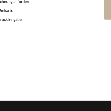
ichnung anfordern
 Umkarton
Druckfreigabe.