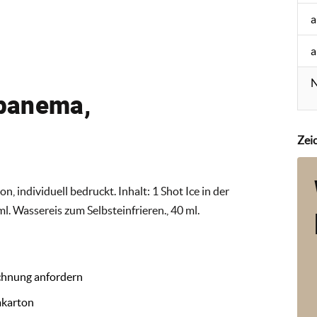
a
a
N
Ipanema,
Zei
individuell bedruckt. Inhalt: 1 Shot Ice in der
l. Wassereis zum Selbsteinfrieren., 40 ml.
chnung anfordern
mkarton