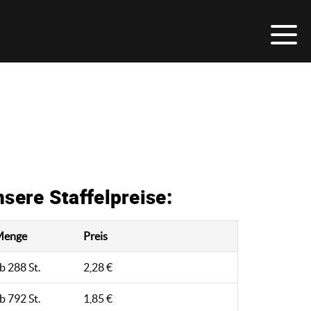
sere Staffelpreise:
Menge
Preis
b 288 St.
2,28 €
b 792 St.
1,85 €