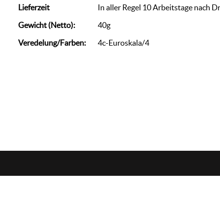
Lieferzeit
In aller Regel 10 Arbeitstage nach D
Gewicht (Netto):
40g
Veredelung/Farben:
4c-Euroskala/4
zorn
werbemedien
+49 (0)7144 / 88 69 007
info@we-zo.de