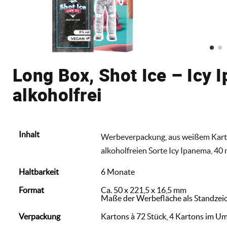
Long Box, Shot Ice – Icy 
alkoholfrei
Inhalt
Werbeverpackung, aus weißem Karton, 
alkoholfreien Sorte Icy Ipanema, 40 m
Haltbarkeit
6 Monate
Format
Ca. 50 x 221,5 x 16,5 mm
Maße der Werbefläche als Standzei
Verpackung
Kartons à 72 Stück, 4 Kartons im U