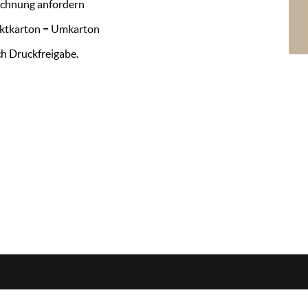
ichnung anfordern
duktkarton = Umkarton
ch Druckfreigabe.
Öffnungszeiten