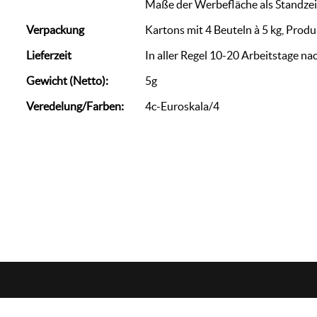
Maße der Werbefläche als Standze
Verpackung
Kartons mit 4 Beuteln à 5 kg, Pro
Lieferzeit
In aller Regel 10-20 Arbeitstage na
Gewicht (Netto):
5g
Veredelung/Farben:
4c-Euroskala/4
zorn
werbemedien