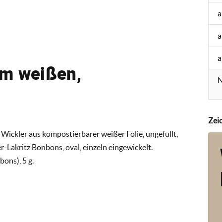
a
a
a
im weißen,
N
Zei
ickler aus kompostierbarer weißer Folie, ungefüllt,
r-Lakritz Bonbons, oval, einzeln eingewickelt.
ons), 5 g.