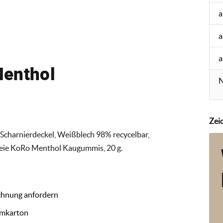
a
a
a
Menthol
N
Zei
Scharnierdeckel, Weißblech 98% recycelbar,
rfreie KoRo Menthol Kaugummis, 20 g.
chnung anfordern
Umkarton