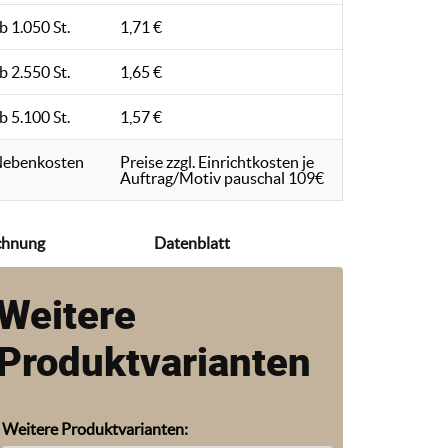
b 1.050 St.
1,71 €
b 2.550 St.
1,65 €
b 5.100 St.
1,57 €
ebenkosten
Preise zzgl. Einrichtkosten je
Auftrag/Motiv pauschal 109€
chnung
Datenblatt
Weitere
Produktvarianten
Weitere Produktvarianten: