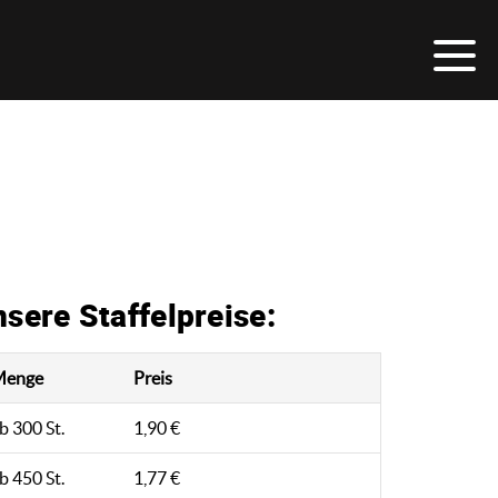
sere Staffelpreise:
Menge
Preis
b 300 St.
1,90 €
b 450 St.
1,77 €