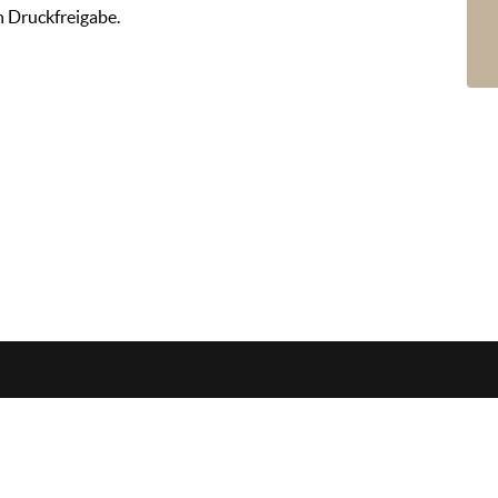
h Druckfreigabe.
Öffnungszeiten
Mo-Do. 08:00 - 16:30
Fr. 08:00 - 14:00