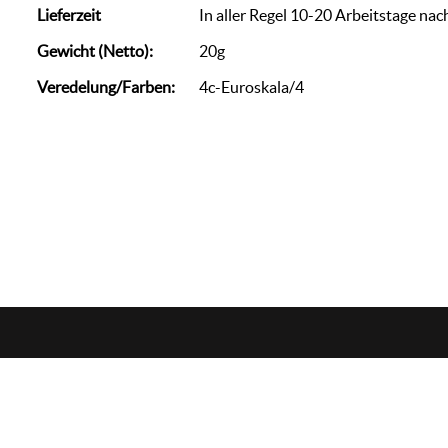
Lieferzeit
In aller Regel 10-20 Arbeitstage nac
Gewicht (Netto):
20g
Veredelung/Farben:
4c-Euroskala/4
zorn
werbemedien
+49 (0)7144 / 88 69 007
info@we-zo.de