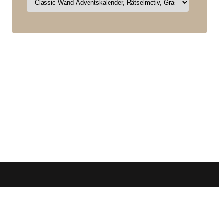
zorn
Öffnungszeiten
werbemedien
+49 (0)7144 / 88 69 007
Mo-Do. 08:00 - 16:30