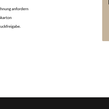
chnung anfordern
mkarton
ruckfreigabe.