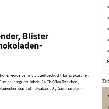
a
a
a
nder, Blister
a
chokoladen-
a
N
lle, recycelbar, individuell bedruckt. Ein praktischer,
Zei
Rücken integriert. Inhalt: 24 ChoViva Täfelchen ,
lumenkernbasis ohne Kakao, 50 g. Saisonartikel –