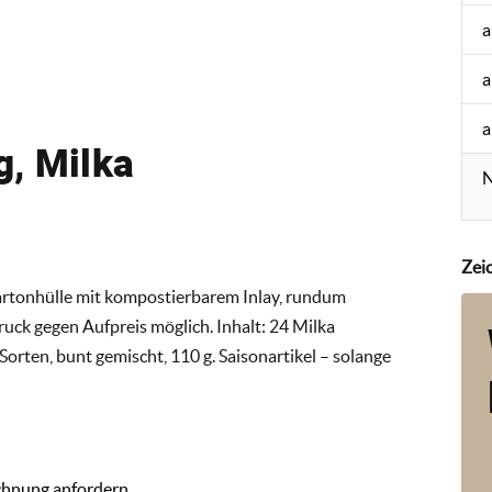
a
a
a
, Milka
N
Zei
artonhülle mit kompostierbarem Inlay, rundum
ruck gegen Aufpreis möglich. Inhalt: 24 Milka
orten, bunt gemischt, 110 g. Saisonartikel – solange
chnung anfordern