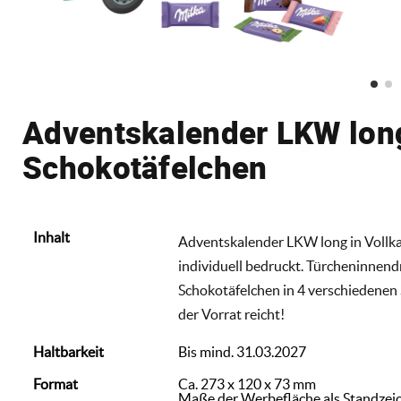
Adventskalender LKW long
Schokotäfelchen
Inhalt
Adventskalender LKW long in Vollk
individuell bedruckt. Türcheninnend
Schokotäfelchen in 4 verschiedenen S
der Vorrat reicht!
Haltbarkeit
Bis mind. 31.03.2027
Format
Ca. 273 x 120 x 73 mm
Maße der Werbefläche als Standzei