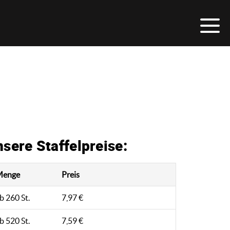
sere Staffelpreise:
Menge
Preis
b 260 St.
7,97 €
b 520 St.
7,59 €