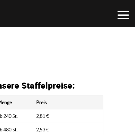
sere Staffelpreise:
Menge
Preis
b 240 St.
2,81 €
b 480 St.
2,53 €