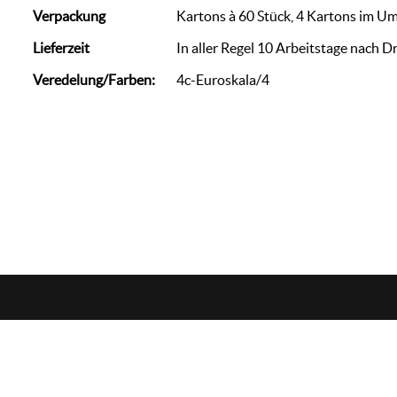
Verpackung
Kartons à 60 Stück, 4 Kartons im U
Lieferzeit
In aller Regel 10 Arbeitstage nach D
Veredelung/Farben:
4c-Euroskala/4
zorn
werbemedien
+49 (0)7144 / 88 69 007
info@we-zo.de