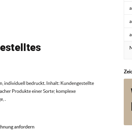
a
a
a
stelltes
N
Zei
individuell bedruckt. Inhalt: Kundengestellte
nfacher Produkte einer Sorte; komplexe
, .
chnung anfordern