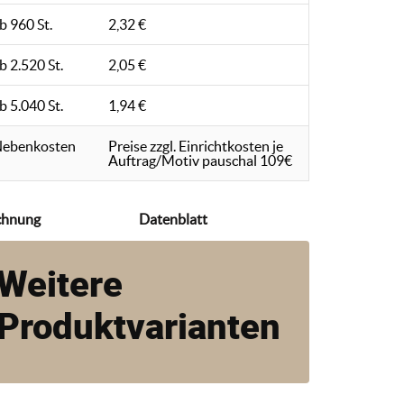
b 960 St.
2,32 €
b 2.520 St.
2,05 €
b 5.040 St.
1,94 €
ebenkosten
Preise zzgl. Einrichtkosten je
Auftrag/Motiv pauschal 109€
chnung
Datenblatt
Weitere
Produktvarianten