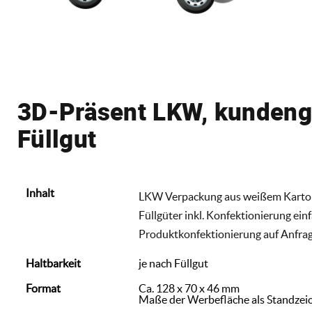
3D-Präsent LKW, kundenge
Füllgut
Inhalt
LKW Verpackung aus weißem Karton, 
Füllgüter inkl. Konfektionierung ei
Produktkonfektionierung auf Anfrage
Haltbarkeit
je nach Füllgut
Format
Ca. 128 x 70 x 46 mm
Maße der Werbefläche als Standzei